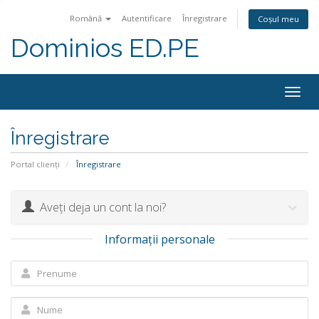
Română
Autentificare
Înregistrare
Coșul meu
Dominios ED.PE
Togg
navig
Înregistrare
Portal clienți
Înregistrare
Aveți deja un cont la noi?
Informații personale